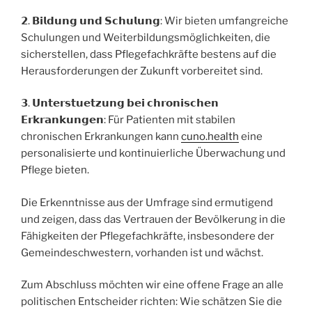
𝟮. 𝗕𝗶𝗹𝗱𝘂𝗻𝗴 𝘂𝗻𝗱 𝗦𝗰𝗵𝘂𝗹𝘂𝗻𝗴: Wir bieten umfangreiche
Schulungen und Weiterbildungsmöglichkeiten, die
sicherstellen, dass Pflegefachkräfte bestens auf die
Herausforderungen der Zukunft vorbereitet sind.
𝟯. 𝗨𝗻𝘁𝗲𝗿𝘀𝘁𝘂𝗲𝘁𝘇𝘂𝗻𝗴 𝗯𝗲𝗶 𝗰𝗵𝗿𝗼𝗻𝗶𝘀𝗰𝗵𝗲𝗻
𝗘𝗿𝗸𝗿𝗮𝗻𝗸𝘂𝗻𝗴𝗲𝗻: Für Patienten mit stabilen
chronischen Erkrankungen kann
cuno.health
eine
personalisierte und kontinuierliche Überwachung und
Pflege bieten.
Die Erkenntnisse aus der Umfrage sind ermutigend
und zeigen, dass das Vertrauen der Bevölkerung in die
Fähigkeiten der Pflegefachkräfte, insbesondere der
Gemeindeschwestern, vorhanden ist und wächst.
Zum Abschluss möchten wir eine offene Frage an alle
politischen Entscheider richten: Wie schätzen Sie die