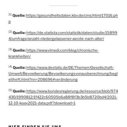
[1]
Quelle:
https://gesundheitsdaten.kbv.de/cms/html/17016.ph
p
[2]
Quelle:
https://de.statista.com/statistik/daten/studie/15899
4/umfrage/anzahl-niedergelassener-aerzte-nach-alter/
[3]
Quelle:
https://www.vimedi.com/blog/chronische-
krankheiten/
[4]
Quelle:
https://www.destatis.de/DE/Themen/Gesellschaft-
Umwelt/Bevoelkerung/Bevoelkerungsvorausberechnung/begl
eitheft.html?nn=208696#veränderung
[5]
Quelle:
https://www.bundesregierung.de/resource/blob/974
430/1990812/1f422c60505b6a88f8f3b3b5b8720bd4/2021-
12-10-koav2021-data.pdf?download=1
HIER FINDEN SIE UNS