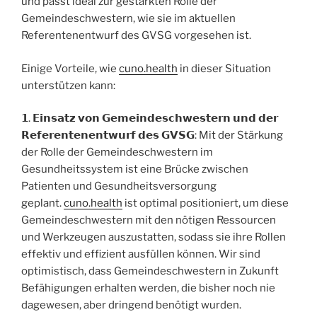
und passt ideal zur gestärkten Rolle der
Gemeindeschwestern, wie sie im aktuellen
Referentenentwurf des GVSG vorgesehen ist.
Einige Vorteile, wie
cuno.health
in dieser Situation
unterstützen kann:
𝟭. 𝗘𝗶𝗻𝘀𝗮𝘁𝘇 𝘃𝗼𝗻 𝗚𝗲𝗺𝗲𝗶𝗻𝗱𝗲𝘀𝗰𝗵𝘄𝗲𝘀𝘁𝗲𝗿𝗻 𝘂𝗻𝗱 𝗱𝗲𝗿
𝗥𝗲𝗳𝗲𝗿𝗲𝗻𝘁𝗲𝗻𝗲𝗻𝘁𝘄𝘂𝗿𝗳 𝗱𝗲𝘀 𝗚𝗩𝗦𝗚: Mit der Stärkung
der Rolle der Gemeindeschwestern im
Gesundheitssystem ist eine Brücke zwischen
Patienten und Gesundheitsversorgung
geplant.
cuno.health
ist optimal positioniert, um diese
Gemeindeschwestern mit den nötigen Ressourcen
und Werkzeugen auszustatten, sodass sie ihre Rollen
effektiv und effizient ausfüllen können. Wir sind
optimistisch, dass Gemeindeschwestern in Zukunft
Befähigungen erhalten werden, die bisher noch nie
dagewesen, aber dringend benötigt wurden.