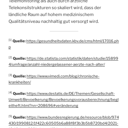
Telemonitoring als auch durch ärztliche
Telekonsilstrukturen so skaliert wird, dass der
ländliche Raum auf hohem medizinischem
Qualitätsniveau nachhaltig gut versorgt wird.
[1]
Quelle:
https://gesundheitsdaten.kbv.de/cms/html/17016.ph
p
[2]
Quelle:
https://de.statista.com/statistik/daten/studie/15899
4/umfrage/anzahl-niedergelassener-aerzte-nach-alter/
[3]
Quelle:
https://www.vimedi.com/blog/chronische-
krankheiten/
[4]
Quelle:
https://www.destatis.de/DE/Themen/Gesellschaft-
Umwelt/Bevoelkerung/Bevoelkerungsvorausberechnung/begl
eitheft.html?nn=208696#veränderung
[5]
Quelle:
https://www.bundesregierung.de/resource/blob/974
430/1990812/1f422c60505b6a88f8f3b3b5b8720bd4/2021-