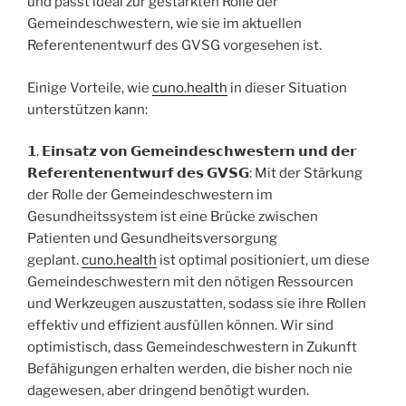
und passt ideal zur gestärkten Rolle der
Gemeindeschwestern, wie sie im aktuellen
Referentenentwurf des GVSG vorgesehen ist.
Einige Vorteile, wie
cuno.health
in dieser Situation
unterstützen kann:
𝟭. 𝗘𝗶𝗻𝘀𝗮𝘁𝘇 𝘃𝗼𝗻 𝗚𝗲𝗺𝗲𝗶𝗻𝗱𝗲𝘀𝗰𝗵𝘄𝗲𝘀𝘁𝗲𝗿𝗻 𝘂𝗻𝗱 𝗱𝗲𝗿
𝗥𝗲𝗳𝗲𝗿𝗲𝗻𝘁𝗲𝗻𝗲𝗻𝘁𝘄𝘂𝗿𝗳 𝗱𝗲𝘀 𝗚𝗩𝗦𝗚: Mit der Stärkung
der Rolle der Gemeindeschwestern im
Gesundheitssystem ist eine Brücke zwischen
Patienten und Gesundheitsversorgung
geplant.
cuno.health
ist optimal positioniert, um diese
Gemeindeschwestern mit den nötigen Ressourcen
und Werkzeugen auszustatten, sodass sie ihre Rollen
effektiv und effizient ausfüllen können. Wir sind
optimistisch, dass Gemeindeschwestern in Zukunft
Befähigungen erhalten werden, die bisher noch nie
dagewesen, aber dringend benötigt wurden.