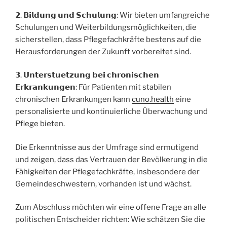
𝟮. 𝗕𝗶𝗹𝗱𝘂𝗻𝗴 𝘂𝗻𝗱 𝗦𝗰𝗵𝘂𝗹𝘂𝗻𝗴: Wir bieten umfangreiche
Schulungen und Weiterbildungsmöglichkeiten, die
sicherstellen, dass Pflegefachkräfte bestens auf die
Herausforderungen der Zukunft vorbereitet sind.
𝟯. 𝗨𝗻𝘁𝗲𝗿𝘀𝘁𝘂𝗲𝘁𝘇𝘂𝗻𝗴 𝗯𝗲𝗶 𝗰𝗵𝗿𝗼𝗻𝗶𝘀𝗰𝗵𝗲𝗻
𝗘𝗿𝗸𝗿𝗮𝗻𝗸𝘂𝗻𝗴𝗲𝗻: Für Patienten mit stabilen
chronischen Erkrankungen kann
cuno.health
eine
personalisierte und kontinuierliche Überwachung und
Pflege bieten.
Die Erkenntnisse aus der Umfrage sind ermutigend
und zeigen, dass das Vertrauen der Bevölkerung in die
Fähigkeiten der Pflegefachkräfte, insbesondere der
Gemeindeschwestern, vorhanden ist und wächst.
Zum Abschluss möchten wir eine offene Frage an alle
politischen Entscheider richten: Wie schätzen Sie die