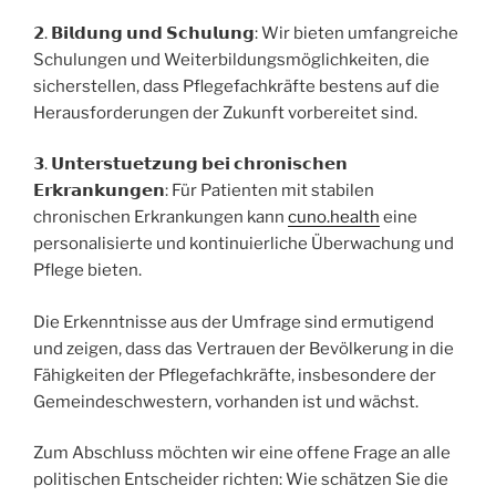
𝟮. 𝗕𝗶𝗹𝗱𝘂𝗻𝗴 𝘂𝗻𝗱 𝗦𝗰𝗵𝘂𝗹𝘂𝗻𝗴: Wir bieten umfangreiche
Schulungen und Weiterbildungsmöglichkeiten, die
sicherstellen, dass Pflegefachkräfte bestens auf die
Herausforderungen der Zukunft vorbereitet sind.
𝟯. 𝗨𝗻𝘁𝗲𝗿𝘀𝘁𝘂𝗲𝘁𝘇𝘂𝗻𝗴 𝗯𝗲𝗶 𝗰𝗵𝗿𝗼𝗻𝗶𝘀𝗰𝗵𝗲𝗻
𝗘𝗿𝗸𝗿𝗮𝗻𝗸𝘂𝗻𝗴𝗲𝗻: Für Patienten mit stabilen
chronischen Erkrankungen kann
cuno.health
eine
personalisierte und kontinuierliche Überwachung und
Pflege bieten.
Die Erkenntnisse aus der Umfrage sind ermutigend
und zeigen, dass das Vertrauen der Bevölkerung in die
Fähigkeiten der Pflegefachkräfte, insbesondere der
Gemeindeschwestern, vorhanden ist und wächst.
Zum Abschluss möchten wir eine offene Frage an alle
politischen Entscheider richten: Wie schätzen Sie die