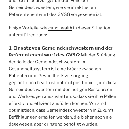
und passt ideal zur gestärkten Rolle der
Gemeindeschwestern, wie sie im aktuellen
Referentenentwurf des GVSG vorgesehen ist.
Einige Vorteile, wie
cuno.health
in dieser Situation
unterstützen kann:
𝟭. 𝗘𝗶𝗻𝘀𝗮𝘁𝘇 𝘃𝗼𝗻 𝗚𝗲𝗺𝗲𝗶𝗻𝗱𝗲𝘀𝗰𝗵𝘄𝗲𝘀𝘁𝗲𝗿𝗻 𝘂𝗻𝗱 𝗱𝗲𝗿
𝗥𝗲𝗳𝗲𝗿𝗲𝗻𝘁𝗲𝗻𝗲𝗻𝘁𝘄𝘂𝗿𝗳 𝗱𝗲𝘀 𝗚𝗩𝗦𝗚: Mit der Stärkung
der Rolle der Gemeindeschwestern im
Gesundheitssystem ist eine Brücke zwischen
Patienten und Gesundheitsversorgung
geplant.
cuno.health
ist optimal positioniert, um diese
Gemeindeschwestern mit den nötigen Ressourcen
und Werkzeugen auszustatten, sodass sie ihre Rollen
effektiv und effizient ausfüllen können. Wir sind
optimistisch, dass Gemeindeschwestern in Zukunft
Befähigungen erhalten werden, die bisher noch nie
dagewesen, aber dringend benötigt wurden.