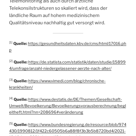
Telemonitoring als auch durch ärztliche
Telekonsilstrukturen so skaliert wird, dass der
ländliche Raum auf hohem medizinischem
Qualitätsniveau nachhaltig gut versorgt wird.
[1]
Quelle:
https://gesundheitsdaten.kbv.de/cms/html/17016.ph
p
[2]
Quelle:
https://de.statista.com/statistik/daten/studie/15899
4/umfrage/anzahl-niedergelassener-aerzte-nach-alter/
[3]
Quelle:
https://www.vimedi.com/blog/chronische-
krankheiten/
[4]
Quelle:
https://www.destatis.de/DE/Themen/Gesellschaft-
Umwelt/Bevoelkerung/Bevoelkerungsvorausberechnung/begl
eitheft.html?nn=208696#veränderung
[5]
Quelle:
https://www.bundesregierung.de/resource/blob/974
430/1990812/1f422c60505b6a88f8f3b3b5b8720bd4/2021-