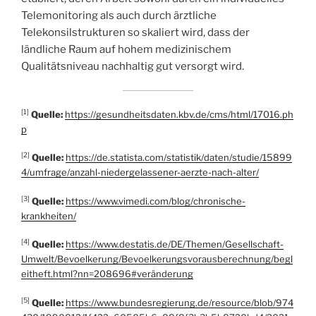
Telemonitoring als auch durch ärztliche
Telekonsilstrukturen so skaliert wird, dass der
ländliche Raum auf hohem medizinischem
Qualitätsniveau nachhaltig gut versorgt wird.
[1]
Quelle:
https://gesundheitsdaten.kbv.de/cms/html/17016.ph
p
[2]
Quelle:
https://de.statista.com/statistik/daten/studie/15899
4/umfrage/anzahl-niedergelassener-aerzte-nach-alter/
[3]
Quelle:
https://www.vimedi.com/blog/chronische-
krankheiten/
[4]
Quelle:
https://www.destatis.de/DE/Themen/Gesellschaft-
Umwelt/Bevoelkerung/Bevoelkerungsvorausberechnung/begl
eitheft.html?nn=208696#veränderung
[5]
Quelle:
https://www.bundesregierung.de/resource/blob/974