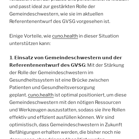
und passt ideal zur gestärkten Rolle der
Gemeindeschwestern, wie sie im aktuellen
Referentenentwurf des GVSG vorgesehen ist.
Einige Vorteile, wie
cuno.health
in dieser Situation
unterstützen kann:
𝟭. 𝗘𝗶𝗻𝘀𝗮𝘁𝘇 𝘃𝗼𝗻 𝗚𝗲𝗺𝗲𝗶𝗻𝗱𝗲𝘀𝗰𝗵𝘄𝗲𝘀𝘁𝗲𝗿𝗻 𝘂𝗻𝗱 𝗱𝗲𝗿
𝗥𝗲𝗳𝗲𝗿𝗲𝗻𝘁𝗲𝗻𝗲𝗻𝘁𝘄𝘂𝗿𝗳 𝗱𝗲𝘀 𝗚𝗩𝗦𝗚: Mit der Stärkung
der Rolle der Gemeindeschwestern im
Gesundheitssystem ist eine Brücke zwischen
Patienten und Gesundheitsversorgung
geplant.
cuno.health
ist optimal positioniert, um diese
Gemeindeschwestern mit den nötigen Ressourcen
und Werkzeugen auszustatten, sodass sie ihre Rollen
effektiv und effizient ausfüllen können. Wir sind
optimistisch, dass Gemeindeschwestern in Zukunft
Befähigungen erhalten werden, die bisher noch nie