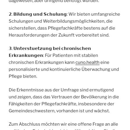
dagewesen, aber dringend benötigt wurden.
𝟮. 𝗕𝗶𝗹𝗱𝘂𝗻𝗴 𝘂𝗻𝗱 𝗦𝗰𝗵𝘂𝗹𝘂𝗻𝗴: Wir bieten umfangreiche
Schulungen und Weiterbildungsmöglichkeiten, die
sicherstellen, dass Pflegefachkräfte bestens auf die
Herausforderungen der Zukunft vorbereitet sind.
𝟯. 𝗨𝗻𝘁𝗲𝗿𝘀𝘁𝘂𝗲𝘁𝘇𝘂𝗻𝗴 𝗯𝗲𝗶 𝗰𝗵𝗿𝗼𝗻𝗶𝘀𝗰𝗵𝗲𝗻
𝗘𝗿𝗸𝗿𝗮𝗻𝗸𝘂𝗻𝗴𝗲𝗻: Für Patienten mit stabilen
chronischen Erkrankungen kann
cuno.health
eine
personalisierte und kontinuierliche Überwachung und
Pflege bieten.
Die Erkenntnisse aus der Umfrage sind ermutigend
und zeigen, dass das Vertrauen der Bevölkerung in die
Fähigkeiten der Pflegefachkräfte, insbesondere der
Gemeindeschwestern, vorhanden ist und wächst.
Zum Abschluss möchten wir eine offene Frage an alle