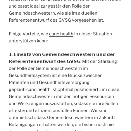
und passt ideal zur gestärkten Rolle der
Gemeindeschwestern, wie sie im aktuellen
Referentenentwurf des GVSG vorgesehen ist.
Einige Vorteile, wie
cuno.health
in dieser Situation
unterstützen kann:
𝟭. 𝗘𝗶𝗻𝘀𝗮𝘁𝘇 𝘃𝗼𝗻 𝗚𝗲𝗺𝗲𝗶𝗻𝗱𝗲𝘀𝗰𝗵𝘄𝗲𝘀𝘁𝗲𝗿𝗻 𝘂𝗻𝗱 𝗱𝗲𝗿
𝗥𝗲𝗳𝗲𝗿𝗲𝗻𝘁𝗲𝗻𝗲𝗻𝘁𝘄𝘂𝗿𝗳 𝗱𝗲𝘀 𝗚𝗩𝗦𝗚: Mit der Stärkung
der Rolle der Gemeindeschwestern im
Gesundheitssystem ist eine Brücke zwischen
Patienten und Gesundheitsversorgung
geplant.
cuno.health
ist optimal positioniert, um diese
Gemeindeschwestern mit den nötigen Ressourcen
und Werkzeugen auszustatten, sodass sie ihre Rollen
effektiv und effizient ausfüllen können. Wir sind
optimistisch, dass Gemeindeschwestern in Zukunft
Befähigungen erhalten werden, die bisher noch nie