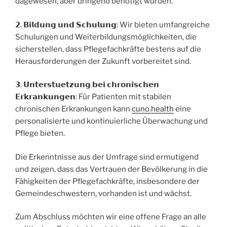
dagewesen, aber dringend benötigt wurden.
𝟮. 𝗕𝗶𝗹𝗱𝘂𝗻𝗴 𝘂𝗻𝗱 𝗦𝗰𝗵𝘂𝗹𝘂𝗻𝗴: Wir bieten umfangreiche
Schulungen und Weiterbildungsmöglichkeiten, die
sicherstellen, dass Pflegefachkräfte bestens auf die
Herausforderungen der Zukunft vorbereitet sind.
𝟯. 𝗨𝗻𝘁𝗲𝗿𝘀𝘁𝘂𝗲𝘁𝘇𝘂𝗻𝗴 𝗯𝗲𝗶 𝗰𝗵𝗿𝗼𝗻𝗶𝘀𝗰𝗵𝗲𝗻
𝗘𝗿𝗸𝗿𝗮𝗻𝗸𝘂𝗻𝗴𝗲𝗻: Für Patienten mit stabilen
chronischen Erkrankungen kann
cuno.health
eine
personalisierte und kontinuierliche Überwachung und
Pflege bieten.
Die Erkenntnisse aus der Umfrage sind ermutigend
und zeigen, dass das Vertrauen der Bevölkerung in die
Fähigkeiten der Pflegefachkräfte, insbesondere der
Gemeindeschwestern, vorhanden ist und wächst.
Zum Abschluss möchten wir eine offene Frage an alle