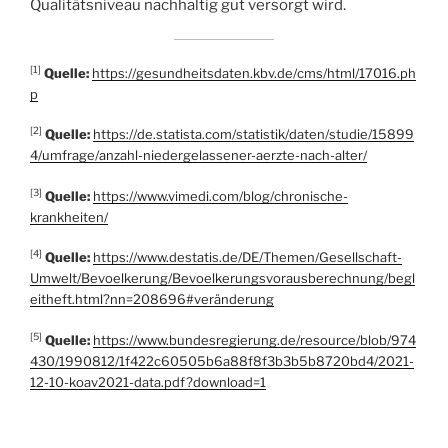
Qualitätsniveau nachhaltig gut versorgt wird.
[1]
Quelle:
https://gesundheitsdaten.kbv.de/cms/html/17016.ph
p
[2]
Quelle:
https://de.statista.com/statistik/daten/studie/15899
4/umfrage/anzahl-niedergelassener-aerzte-nach-alter/
[3]
Quelle:
https://www.vimedi.com/blog/chronische-
krankheiten/
[4]
Quelle:
https://www.destatis.de/DE/Themen/Gesellschaft-
Umwelt/Bevoelkerung/Bevoelkerungsvorausberechnung/begl
eitheft.html?nn=208696#veränderung
[5]
Quelle:
https://www.bundesregierung.de/resource/blob/974
430/1990812/1f422c60505b6a88f8f3b3b5b8720bd4/2021-
12-10-koav2021-data.pdf?download=1