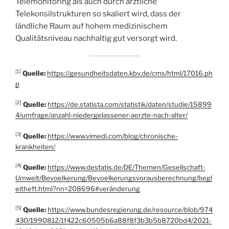
Telemonitoring als auch durch ärztliche
Telekonsilstrukturen so skaliert wird, dass der
ländliche Raum auf hohem medizinischem
Qualitätsniveau nachhaltig gut versorgt wird.
[1]
Quelle:
https://gesundheitsdaten.kbv.de/cms/html/17016.ph
p
[2]
Quelle:
https://de.statista.com/statistik/daten/studie/15899
4/umfrage/anzahl-niedergelassener-aerzte-nach-alter/
[3]
Quelle:
https://www.vimedi.com/blog/chronische-
krankheiten/
[4]
Quelle:
https://www.destatis.de/DE/Themen/Gesellschaft-
Umwelt/Bevoelkerung/Bevoelkerungsvorausberechnung/begl
eitheft.html?nn=208696#veränderung
[5]
Quelle:
https://www.bundesregierung.de/resource/blob/974
430/1990812/1f422c60505b6a88f8f3b3b5b8720bd4/2021-