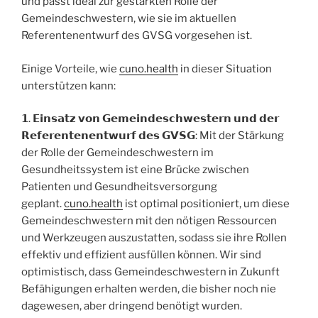
und passt ideal zur gestärkten Rolle der
Gemeindeschwestern, wie sie im aktuellen
Referentenentwurf des GVSG vorgesehen ist.
Einige Vorteile, wie
cuno.health
in dieser Situation
unterstützen kann:
𝟭. 𝗘𝗶𝗻𝘀𝗮𝘁𝘇 𝘃𝗼𝗻 𝗚𝗲𝗺𝗲𝗶𝗻𝗱𝗲𝘀𝗰𝗵𝘄𝗲𝘀𝘁𝗲𝗿𝗻 𝘂𝗻𝗱 𝗱𝗲𝗿
𝗥𝗲𝗳𝗲𝗿𝗲𝗻𝘁𝗲𝗻𝗲𝗻𝘁𝘄𝘂𝗿𝗳 𝗱𝗲𝘀 𝗚𝗩𝗦𝗚: Mit der Stärkung
der Rolle der Gemeindeschwestern im
Gesundheitssystem ist eine Brücke zwischen
Patienten und Gesundheitsversorgung
geplant.
cuno.health
ist optimal positioniert, um diese
Gemeindeschwestern mit den nötigen Ressourcen
und Werkzeugen auszustatten, sodass sie ihre Rollen
effektiv und effizient ausfüllen können. Wir sind
optimistisch, dass Gemeindeschwestern in Zukunft
Befähigungen erhalten werden, die bisher noch nie
dagewesen, aber dringend benötigt wurden.