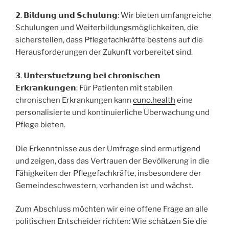
𝟮. 𝗕𝗶𝗹𝗱𝘂𝗻𝗴 𝘂𝗻𝗱 𝗦𝗰𝗵𝘂𝗹𝘂𝗻𝗴: Wir bieten umfangreiche
Schulungen und Weiterbildungsmöglichkeiten, die
sicherstellen, dass Pflegefachkräfte bestens auf die
Herausforderungen der Zukunft vorbereitet sind.
𝟯. 𝗨𝗻𝘁𝗲𝗿𝘀𝘁𝘂𝗲𝘁𝘇𝘂𝗻𝗴 𝗯𝗲𝗶 𝗰𝗵𝗿𝗼𝗻𝗶𝘀𝗰𝗵𝗲𝗻
𝗘𝗿𝗸𝗿𝗮𝗻𝗸𝘂𝗻𝗴𝗲𝗻: Für Patienten mit stabilen
chronischen Erkrankungen kann
cuno.health
eine
personalisierte und kontinuierliche Überwachung und
Pflege bieten.
Die Erkenntnisse aus der Umfrage sind ermutigend
und zeigen, dass das Vertrauen der Bevölkerung in die
Fähigkeiten der Pflegefachkräfte, insbesondere der
Gemeindeschwestern, vorhanden ist und wächst.
Zum Abschluss möchten wir eine offene Frage an alle
politischen Entscheider richten: Wie schätzen Sie die